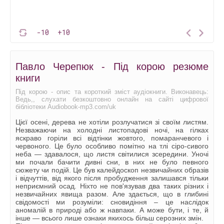
-10
+10
Павло Черепюк - Під корою резюме
книги
Під корою - опис та короткий зміст аудіокниги. Виконавець:
Ведь,, слухати безкоштовно онлайн на сайті цифрової
бібліотеки Audiobook-mp3.com/uk
Цієї осені, дерева не хотіли розлучатися зі своїм листям.
Незважаючи на холодні листопадові ночі, на гілках
яскраво горіли всі відтінки жовтого, помаранчевого і
червоного. Це було особливо помітно на тлі сіро-сивого
неба — здавалося, що листя світилися зсередини. Уночі
ми почали бачити дивні сни, в них не було певного
сюжету чи подій. Це був калейдоскоп незвичайних образів
і відчуттів, від якого після пробудження залишався тільки
неприємний осад. Ніхто не пов'язував два таких різних і
незвичайних явища разом. Але здається, що в глибині
свідомості ми розуміли: сновидіння – це наслідок
аномалій в природі або ж навпаки. А може бути, і те, й
інше — всього лише ознаки якихось більш серозних змін.