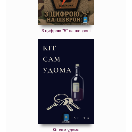
З цифрою "5" на шевроні
Кіт сам удома