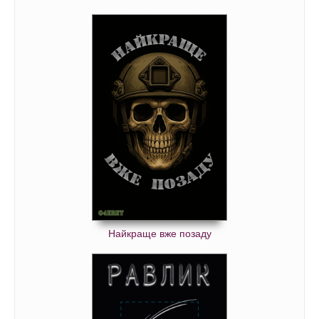
Найкраще вже позаду