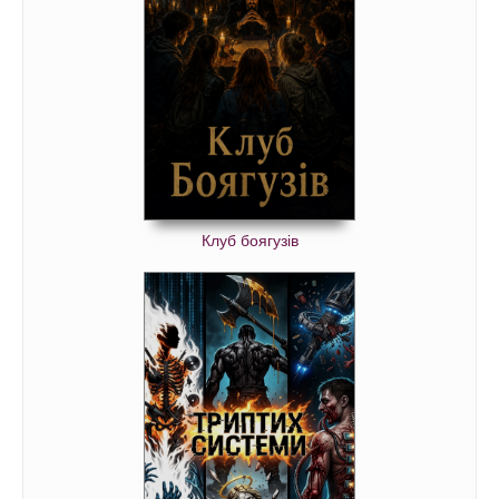
Клуб боягузів