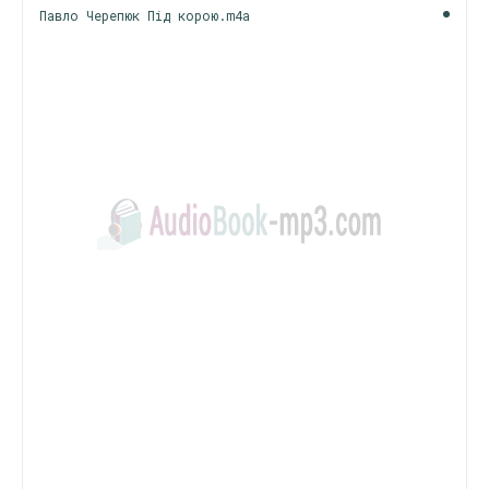
Павло Черепюк Під корою.m4a