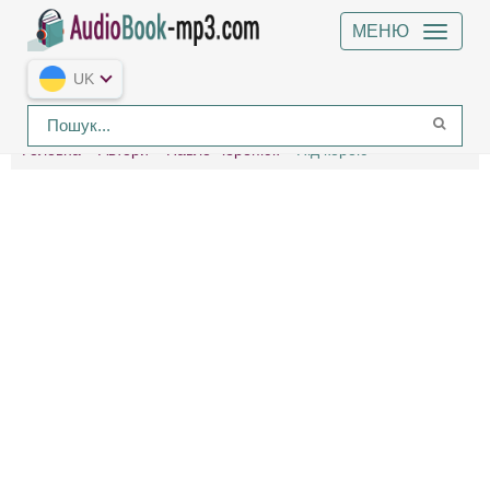
МЕНЮ
UK
Головна
Автори
Павло Черепюк
Під корою