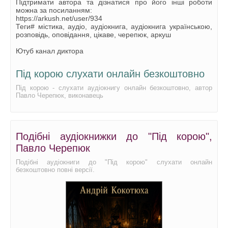
Підтримати автора та дізнатися про його інші роботи
можна за посиланням:
https://arkush.net/user/934
Теги# містика, аудіо, аудіокнига, аудіокнига українською,
розповідь, оповідання, цікаве, черепюк, аркуш
Ютуб канал диктора
Під корою слухати онлайн безкоштовно
Під корою - слухати аудіокнигу онлайн безкоштовно, автор
Павло Черепюк, виконавець
Подібні аудіокнижки до "Під корою",
Павло Черепюк
Подібні аудіокниги до "Під корою" слухати онлайн
безкоштовно повні версії.