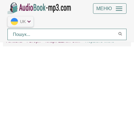
МЕНЮ
UK
Головна
Автори
Кларк Ештон Сміт
Первісне місто