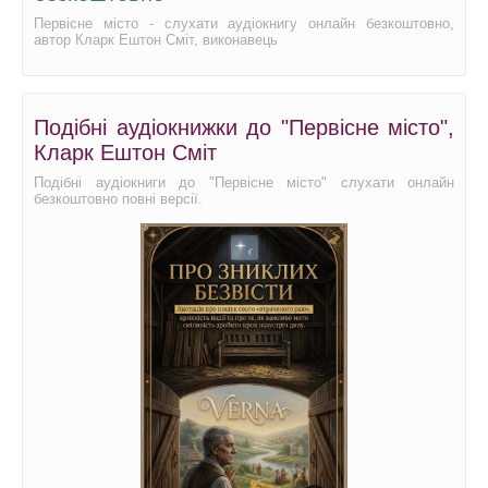
Первісне місто - слухати аудіокнигу онлайн безкоштовно,
автор Кларк Ештон Сміт, виконавець
Подібні аудіокнижки до "Первісне місто",
Кларк Ештон Сміт
Подібні аудіокниги до "Первісне місто" слухати онлайн
безкоштовно повні версії.