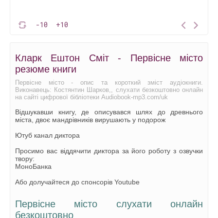
-10
+10
Кларк Ештон Сміт - Первісне місто
резюме книги
Первісне місто - опис та короткий зміст аудіокниги.
Виконавець: Костянтин Шарков,, слухати безкоштовно онлайн
на сайті цифрової бібліотеки Audiobook-mp3.com/uk
Відшукавши книгу, де описувався шлях до древнього
міста, двоє мандрівників вирушають у подорож
Ютуб канал диктора
Просимо вас віддячити диктора за його роботу з озвучки
твору:
МоноБанка
Або долучайтеся до спонсорів Youtube
Первісне місто слухати онлайн
безкоштовно