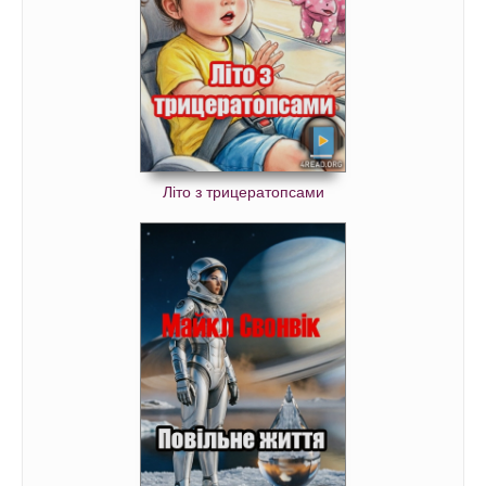
Літо з трицератопсами