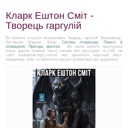
Кларк Ештон Сміт -
Творець гаргулій
Ви можете слухати безкоштовно Творець гаргулій. Виконавець:
Костянтин Шарков, Жанр:
Світова література
,
Повісті й
оповідання
,
Пригоди
,
фентезі
, . Ви також можете прослухати
повну версію (повний текст) онлайн без реєстрації та СМС на
сайті Audiobook-mp3.com/uk або прочитати короткий зміст,
передмову, опис та прочитати відгуки (коментарі) про аудіокнигу.