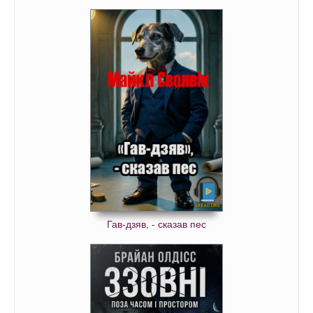
Гав-дзяв, - сказав пес