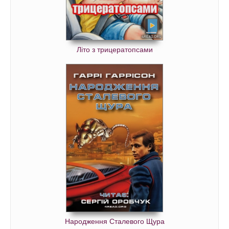
Літо з трицератопсами
Народження Сталевого Щура