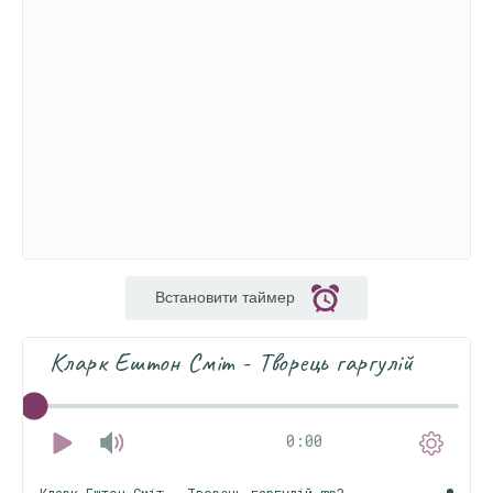
Встановити таймер
Кларк Ештон Сміт - Творець гаргулій
0:00
Кларк Ештон Сміт - Творець гаргулій.mp3