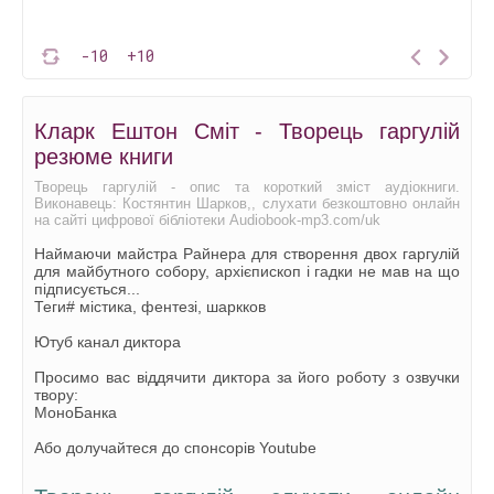
-10
+10
Кларк Ештон Сміт - Творець гаргулій
резюме книги
Творець гаргулій - опис та короткий зміст аудіокниги.
Виконавець: Костянтин Шарков,, слухати безкоштовно онлайн
на сайті цифрової бібліотеки Audiobook-mp3.com/uk
Наймаючи майстра Райнера для створення двох гаргулій
для майбутного собору, архієпископ і гадки не мав на що
підписується...
Теги# містика, фентезі, шаркков
Ютуб канал диктора
Просимо вас віддячити диктора за його роботу з озвучки
твору:
МоноБанка
Або долучайтеся до спонсорів Youtube