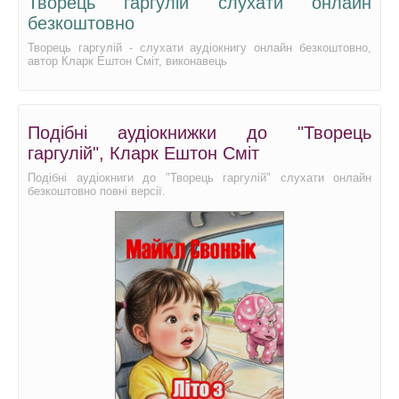
Творець гаргулій слухати онлайн
безкоштовно
Творець гаргулій - слухати аудіокнигу онлайн безкоштовно,
автор Кларк Ештон Сміт, виконавець
Подібні аудіокнижки до "Творець
гаргулій", Кларк Ештон Сміт
Подібні аудіокниги до "Творець гаргулій" слухати онлайн
безкоштовно повні версії.