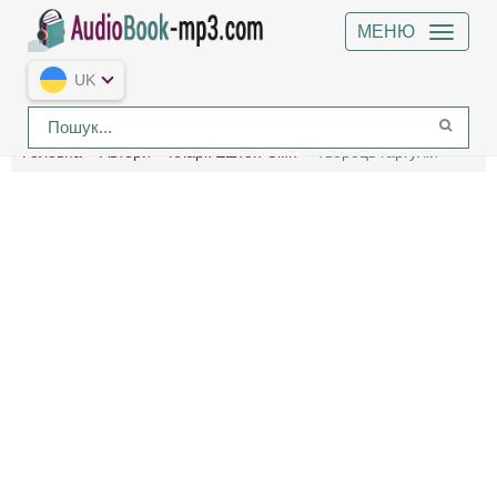
МЕНЮ
UK
Головна
Автори
Кларк Ештон Сміт
Творець гаргулій