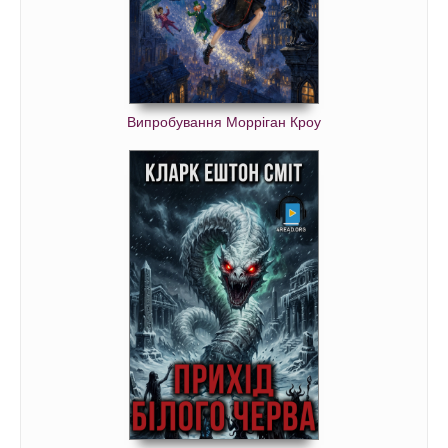
Випробування Морріган Кроу