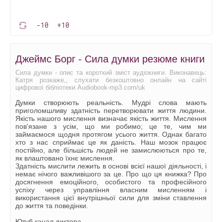
-10
+10
Джеймс Борг - Сила думки резюме книги
Сила думки - опис та короткий зміст аудіокниги. Виконавець:
Катря розкаже,, слухати безкоштовно онлайн на сайті
цифрової бібліотеки Audiobook-mp3.com/uk
Думки створюють реальність. Мудрі слова мають
приголомшливу здатність перетворювати життя людини.
Якість нашого мислення визначає якість життя. Мислення
пов'язане з усім, що ми робимо; це те, чим ми
займаємося щодня протягом усього життя. Однак багато
хто з нас сприймає це як даність. Наш мозок працює
постійно, але більшість людей не замислюються про те,
як влаштовано їхнє мислення.
Здатність мислити лежить в основі всієї нашої діяльності, і
немає нічого важливішого за це. Про що ця книжка? Про
досягнення емоційного, особистого та професійного
успіху через управління власним мисленням і
використання цієї внутрішньої сили для зміни ставлення
до життя та поведінки.
Ютуб канал диктора