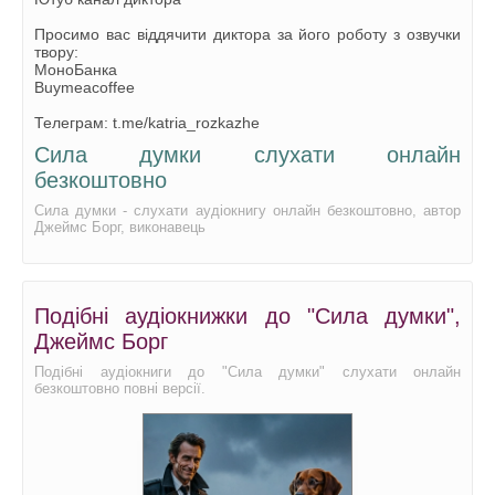
Просимо вас віддячити диктора за його роботу з озвучки
твору:
МоноБанка
Buymeacoffee
Телеграм: t.me/katria_rozkazhe
Сила думки слухати онлайн
безкоштовно
Сила думки - слухати аудіокнигу онлайн безкоштовно, автор
Джеймс Борг, виконавець
Подібні аудіокнижки до "Сила думки",
Джеймс Борг
Подібні аудіокниги до "Сила думки" слухати онлайн
безкоштовно повні версії.