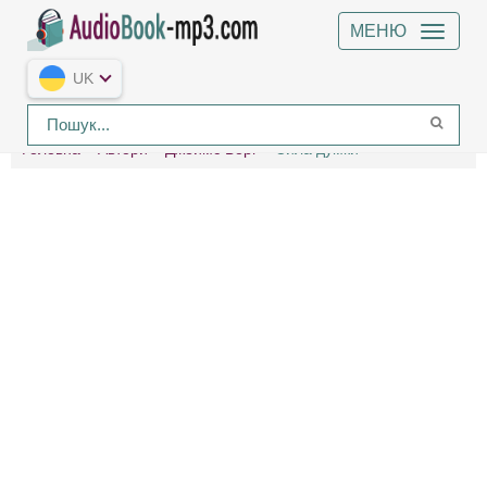
МЕНЮ
UK
Головна
Автори
Джеймс Борг
Сила думки