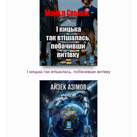
І кицька так втішалась, побачивши витівку