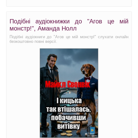
Подібні аудіокнижки до "Агов це мій
монстр!", Аманда Нолл
Подібні аудіокниги до "Агов це мій монстр!" слухати онлайн
безкоштовно повні версії.