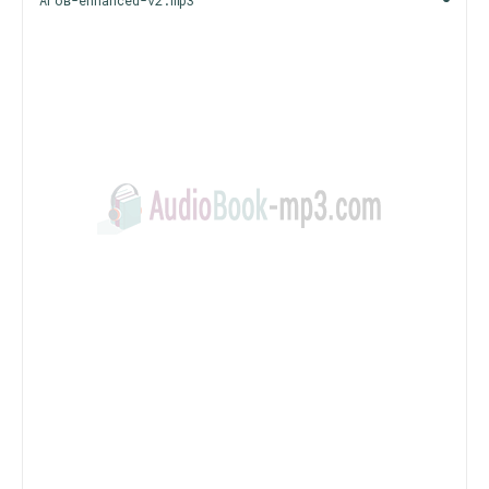
Агов-enhanced-v2.mp3