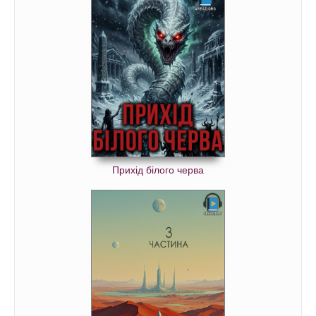
Прихід білого черва