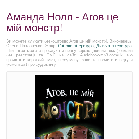
Аманда Нолл - Агов це
мій монстр!
Ви можете слухати безкоштовно Агов це мій монстр!. Виконавець:
Олена Павловська, Жанр:
Світова література
,
Дитяча література
,
. Ви також можете прослухати повну версію (повний текст) онлайн
без реєстрації та СМС на сайті Audiobook-mp3.com/uk або
прочитати короткий зміст, передмову, опис та прочитати відгуки
(коментарі) про аудіокнигу.