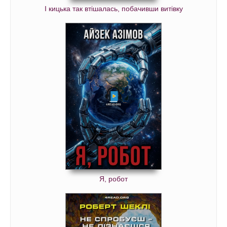
І кицька так втішалась, побачивши витівку
Я, робот