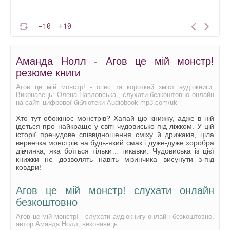
-10
+10
Аманда Нолл - Агов це мій монстр!
резюме книги
Агов це мій монстр! - опис та короткий зміст аудіокниги.
Виконавець: Олена Павловська,, слухати безкоштовно онлайн
на сайті цифрової бібліотеки Audiobook-mp3.com/uk
Хто тут обожнює монстрів? Хапай цю книжку, адже в ній
ідеться про найкраще у світі чудовисько під ліжком. У цій
історії пречудове співвідношення сміху й дрижаків, ціла
вервечка монстрів на будь-який смак і дуже-дуже хоробра
дівчинка, яка боїться тільки… гикавки. Чудовиська із цієї
книжки не дозволять навіть мізинчика висунути з-під
ковдри!
Агов це мій монстр! слухати онлайн
безкоштовно
Агов це мій монстр! - слухати аудіокнигу онлайн безкоштовно,
автор Аманда Нолл, виконавець