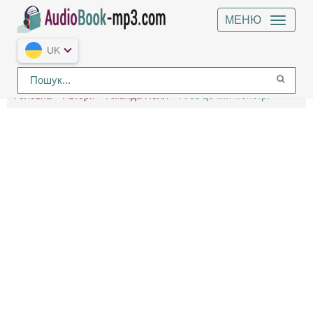
МЕНЮ
UK
Головна
Автори
Аманда Нолл
Агов це мій монстр!