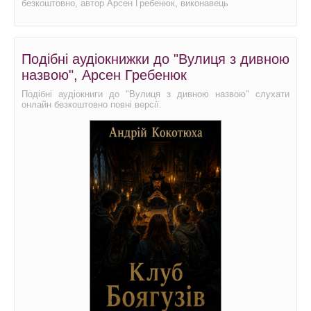
безкоштовно, автор Арсен Гребенюк, виконавець
Подібні аудіокнижки до "Вулиця з дивною
назвою", Арсен Гребенюк
Подібні аудіокниги до "Вулиця з дивною назвою" слухати
онлайн безкоштовно повні версії.