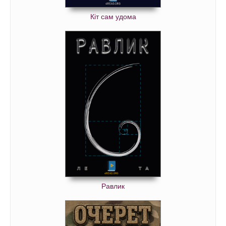
Кіт сам удома
Равлик