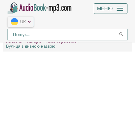
МЕНЮ
UK
Головна
Автори
Арсен Гребенюк
Вулиця з дивною назвою