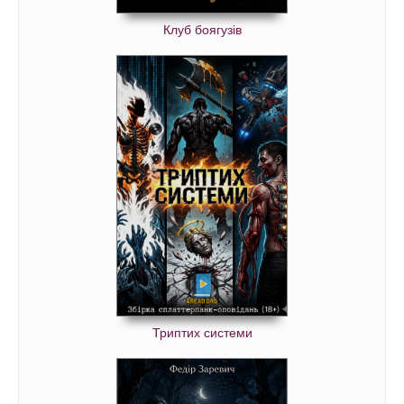
Клуб боягузів
Триптих системи