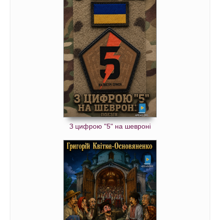
З цифрою "5" на шевроні