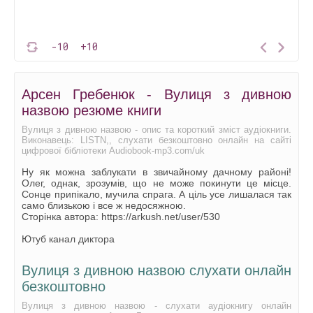
-10
+10
Арсен Гребенюк - Вулиця з дивною
назвою резюме книги
Вулиця з дивною назвою - опис та короткий зміст аудіокниги.
Виконавець: LISTN,, слухати безкоштовно онлайн на сайті
цифрової бібліотеки Audiobook-mp3.com/uk
Ну як можна заблукати в звичайному дачному районі!
Олег, однак, зрозумів, що не може покинути це місце.
Сонце припікало, мучила спрага. А ціль усе лишалася так
само близькою і все ж недосяжною.
Сторінка автора: https://arkush.net/user/530
Ютуб канал диктора
Вулиця з дивною назвою слухати онлайн
безкоштовно
Вулиця з дивною назвою - слухати аудіокнигу онлайн